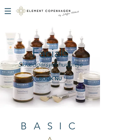
Facials
Skræddersyet hudpleje
BOOK NU
BASIC