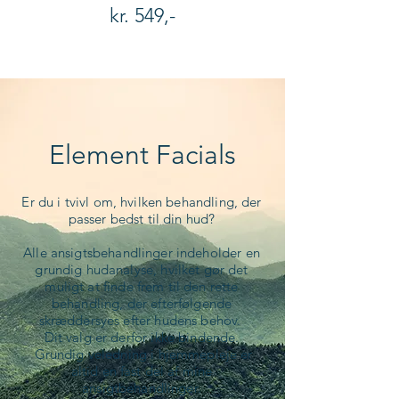
kr. 549,-
Element Facials
Er du i tvivl om, hvilken behandling, der
passer bedst til din hud?
Alle ansigtsbehandlinger indeholder en
grundig hudanalyse, hvilket gør det
muligt at finde frem til den rette
behandling, der efterfølgende
skræddersyes efter hudens behov.
Dit valg er derfor ikke bindende.
Grundig veledning i hjemmepleje er
altid en fast del af mine
ansigtbehandlinger.