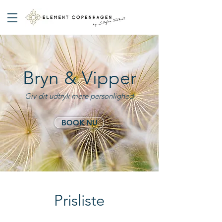
Bryn & Vipper
Giv dit udtryk mere personlighed
BOOK NU
Prisliste