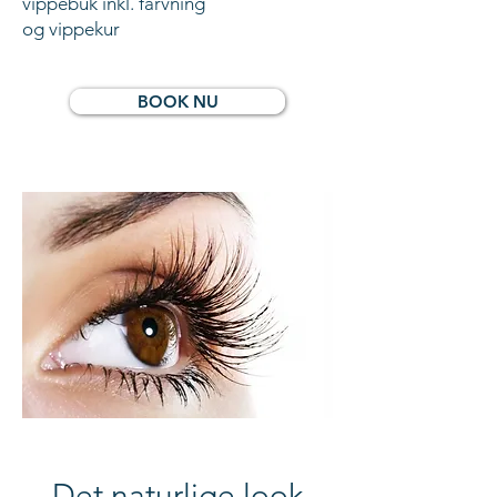
vippebuk inkl. farvning
og vippekur
BOOK NU
Det naturlige look